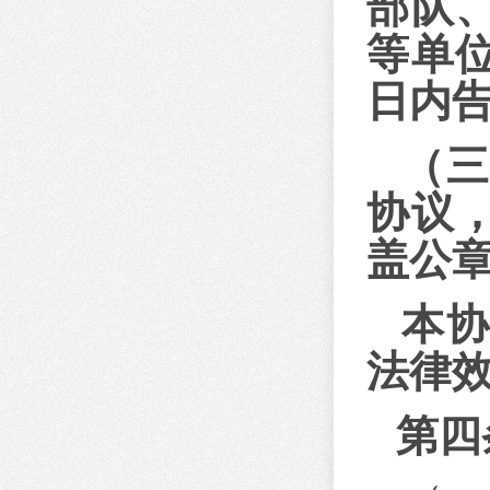
部队
等单
日内
（
协议
盖公
本
法律
第四