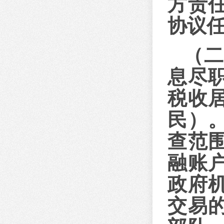
方责
协议
（
息尽
税收
民）
查范
融账
政府
交易