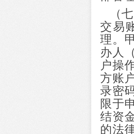
（七
交易
理。
办人
户操
方账
录密
限于
结资
的法