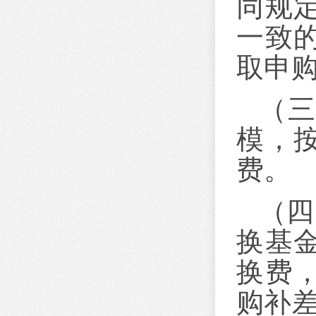
同规
一致
取申
（
模，
费。
（四
换基
换费
购补