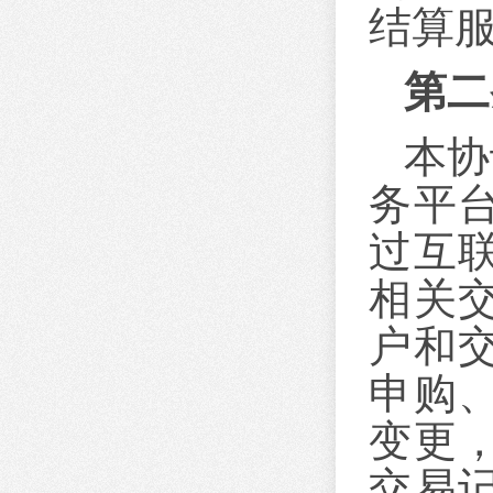
结算
第二
本协
务平
过互
相关
户和
申购
变更
交易