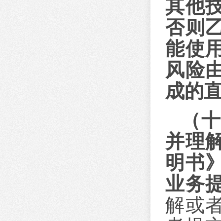
其他
否则
能使
风险
成的
（
并理
明书
业务
解或