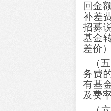
回金
补差
招募
基金
差价
（五
务费
有基
及费
（