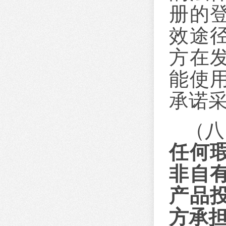
册的
效途
方在
能使
承诺
（八
任何
非自
产品
方承