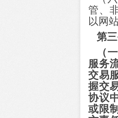
管、
以网
第三
（
服务
交易
握交
协议
或限