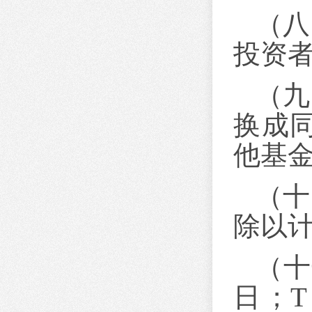
（八
投资
（九
换成
他基
（十
除以
（十
日；
T