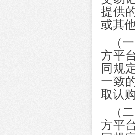
提供
或其
（一
方平
同规
一致
取认
（二
方平