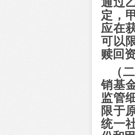
通过
定，
应在
可以
赎回
（
销基
监管
限于
统一