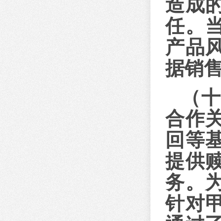
造成
任。
产品
据销
（
合作
回等
提供
务。
针对