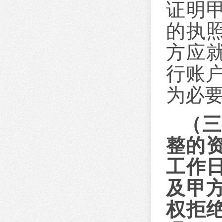
证明
的执
方应
行账
为必
（
整的
工作
及甲
权拒