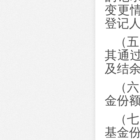
变更
登记
（五
其通
及结
（六
金份
（七
基金