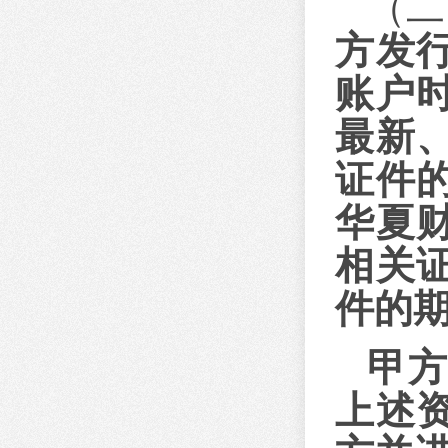
（二
方发
账户
最新
证件
华夏
相关
件的
甲
上述