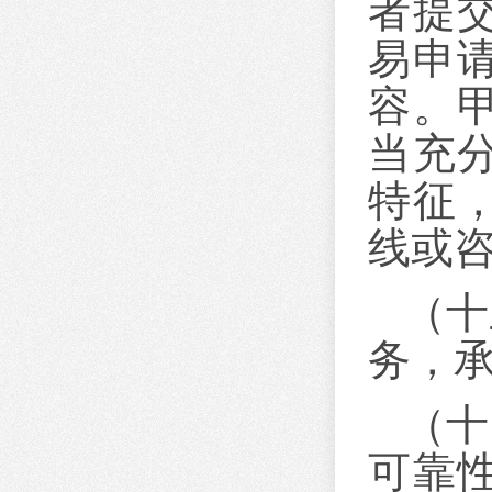
者提
易申
容。
当充
特征
线或
（十
务，
（十
可靠