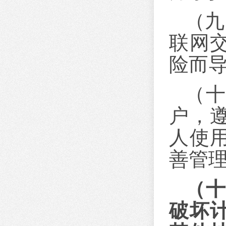
（九
联网
险而
（
户，
人使
善管
（
破坏