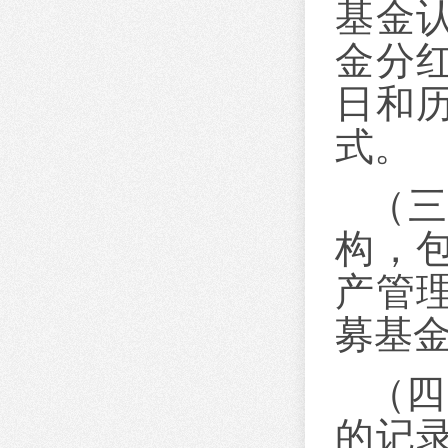
基金
金分
日和
式。
（
构，
产管
募基
（四
的记