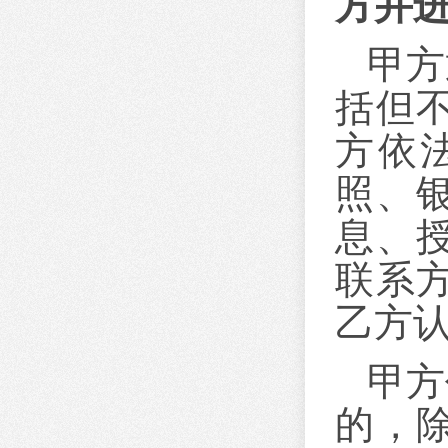
方并
甲方
括但
方依
照、
息、
联系
乙方
甲方
的，