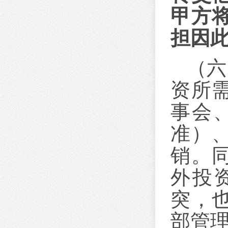
甲方
担因
（六
资所
事会
准）
销。
外投
突，
部管