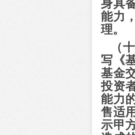
身具
能力
理。
（
写《
基金
投资
能力
售适
示甲