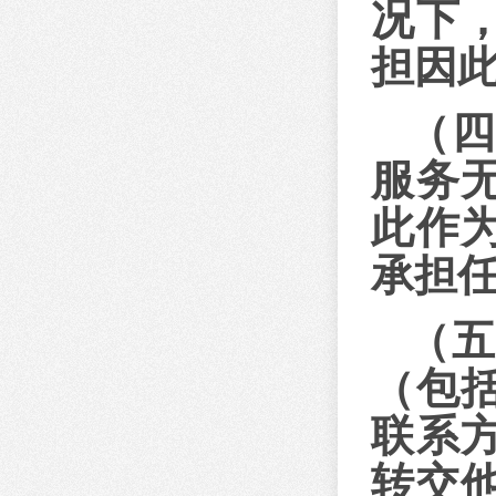
况下
担因
（
服务
此作
承担
（
（包
联系
转交