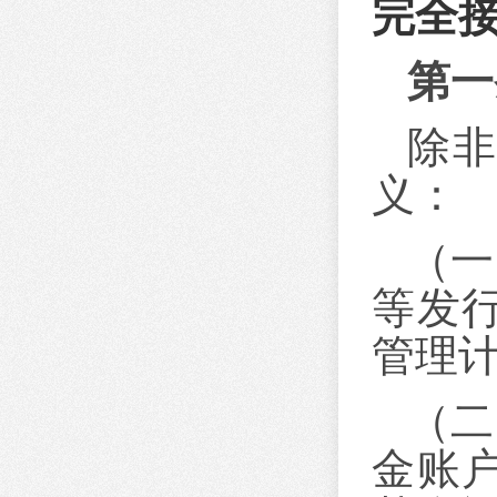
完全
第一
除
义：
（一
等发
管理
（二
金账