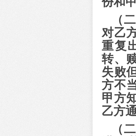
份和
（
对乙
重复
转、
失败
方不
甲方
乙方
（