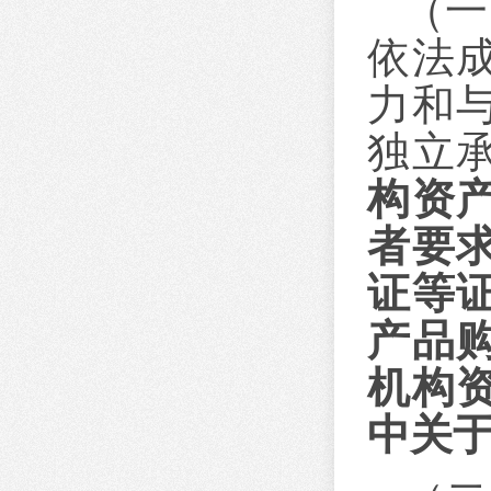
（一
依法
力和
独立
构资
者要
证等
产品
机构
中关