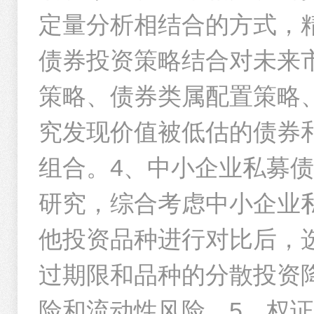
齐心集团
定量分析相结合的方式，
贵州茅台
1
2
3
4
5
6
..
债券投资策略结合对未来
泉阳泉
策略、债券类属配置策略
究发现价值被低估的债券
重仓债券
组合。4、中小企业私募
债券名称
研究，综合考虑中小企业
志邦转债
他投资品种进行对比后，
过期限和品种的分散投资
险和流动性风险。5、权