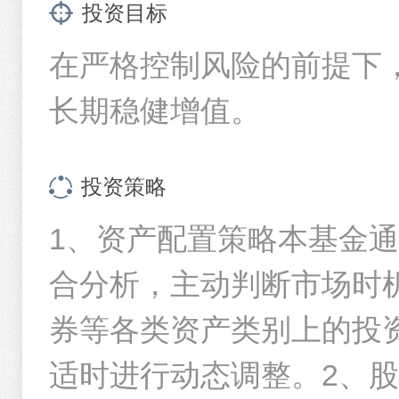
个人简介
投资目标
时间区间
徐漫女士，硕士。2016年7月加入华夏基金管理有限公司，历任
在严格控制风险的前提下
合型证券投资基金(QDII)基金经理(2025年3月12日起任职)
今年以来
日起任职)、华夏新兴消费混合型证券投资基金基金经理(2026年
华夏基金管理有限公司旗下部分基金2026年第2季度报告提示性
基金基金经理(2026年6月5日起任职)。
长期稳健增值。
过去一周
任期情况
过去一月
华夏基金管理有限公司关于旗下基金投资关联方承销证券的公告
投资策略
过去半年
基金经理
任期起
1、资产配置策略本基金
过去一年
华夏基金管理有限公司关于旗下基金投资关联方承销证券的公告
徐漫
2026-01
合分析，主动判断市场时
过去三年
基金
-
股票
70.04
%
债
现金
29.35
%
其他
1.74
%
券等各类资产类别上的投
管理基金
过去五年
华夏新兴消费混合型证券投资基金（华夏新兴消费混合C）基金
适时进行动态调整。2、股
成立以来
重仓股票