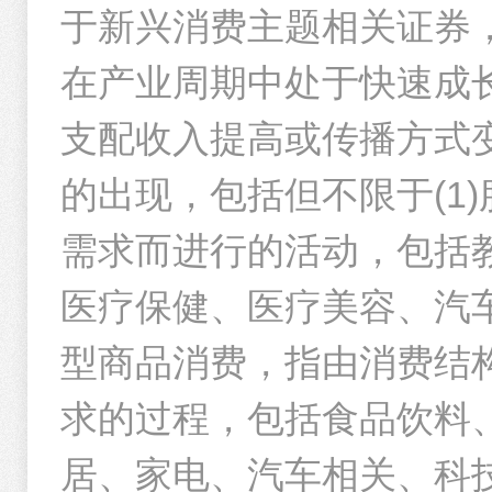
于新兴消费主题相关证券，
华夏消费臻选混合发起式A
华夏
华夏新兴消费混合型证券投资基金招募说明书更新(2026年5月2
-17.69
资产名称
在产业周期中处于快速成
%
裕同科技
支配收入提高或传播方式
近一年净值增长率
年度华夏基金管理有限公司以股东身份(通过公募基金持股)参与
蒙牛乳业
的出现，包括但不限于(1
1元起
灵活存取
百龙创园
需求而进行的活动，包括
华夏基金管理有限公司旗下部分基金2026年第1季度报告提示性
海信视像
--
--
医疗保健、医疗美容、汽车
天振股份
型商品消费，指由消费结
华夏新兴消费混合型证券投资基金2026年第一季度报告
优然牧业
求的过程，包括食品饮料
孩子王
居、家电、汽车相关、科技
华夏基金管理有限公司关于旗下基金投资关联方承销证券的公告