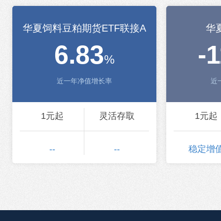
华夏饲料豆粕期货ETF联接A
华
6.83
-
%
近一年净值增长率
近
1元起
灵活存取
1元起
--
--
稳定增