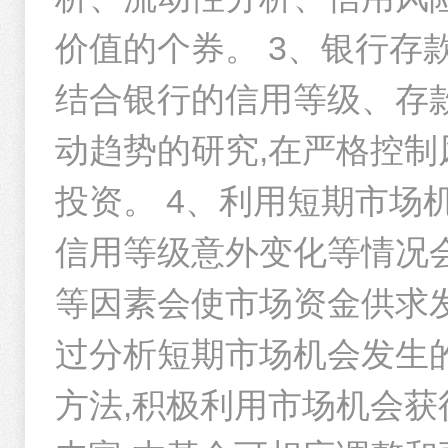
成立以来
价值的个券。 3、银行存
资产名称
华夏安康债券A
华夏薪金宝货币市场基金2026年第一季度报告
结合银行的信用等级、存
1.29
%
动趋势的研究,在严格控
重仓债券
华夏基金管理有限公司旗下部分基金2026年第1季度报告提示性
近一年净值增长率
投资。 4、利用短期市
债券名称
信用等级意外变化等情况
1元起
灵活存取
26建设银行CD137
华夏基金管理有限公司旗下公募基金通过证券公司证券交易及佣金支
等因素会使市场资金供求
26华夏银行CD172
专注信用债投资
收
过分析短期市场机会发生的
26建设银行CD078
华夏薪金宝货币市场基金2025年年度报告
方法,积极利用市场机会获
26江苏银行CD082