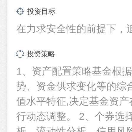
华夏基金管理有限公司旗下部分基金2026年第2季度报告提示性
个人简介
投资目标
时间区间
曲波先生，硕士。2003年7月加入华夏基金管理有限公司，
在力求安全性的前提下，
金基金经理(2012年8月1日至2014年7月25日期间)、华夏安
今年以来
13日至2022年1月6日期间)、华夏快线交易型货币市场基金基金经理
华夏薪金宝货币市场基金2026年第二季度报告
惠利货币市场基金基金经理(2017年2月10日至2022年1月
过去一周
职)、华夏财富宝货币市场基金基金经理(2013年10月25日起任
投资策略
过去一月
华夏薪金宝货币市场基金（华夏薪金宝货币）基金产品资料概要
任期情况
1、资产配置策略基金根
过去半年
势、资金供求变化等的综
基金经理
任期起
过去一年
华夏薪金宝货币市场基金招募说明书更新(2026年5月29日公告)
值水平特征,决定基金资产
曲波
2014-07
过去三年
基金
-
股票
-
债
现金
49.28
%
其他
21.76
%
行动态调整。 2、个券选
过去五年
年度华夏基金管理有限公司以股东身份(通过公募基金持股)参与
管理基金
析、流动性分析、信用风
重仓股票