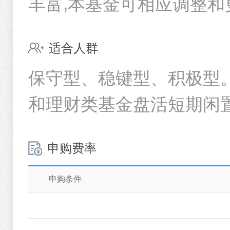
丰富,本基金可相应调整和
26中信银行CD140
华夏基金管理有限公司旗下部分基金2025年年度报告提示性公
26农业银行CD093
适合人群
1
2
3
4
5
6
..
26江苏银行CD026
保守型、稳键型、积极型
26工商银行CD111
和理财类基金盘活短期闲
26农业银行CD146
26交通银行CD131
申购费率
申购条件