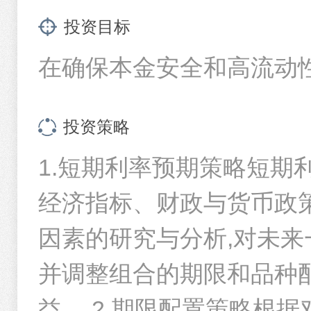
华夏基金管理有限公司旗下部分基金2026年第2季度报告提示性
个人简介
投资目标
时间区间
华夏基金管理有限公司关于旗下部分货币市场基金对非个人投资
邓子威先生，硕士。2008年6月加入华夏基金管理有限公司，
在确保本金安全和高流动
职)、华夏天利货币市场基金基金经理(2020年6月4日起任职)、
今年以来
业存单AAA指数7天持有期证券投资基金基金经理(2022年5月1
华夏基金管理有限公司关于旗下部分货币市场基金场外基金份额
过去一周
华夏现金增利证券投资基金（华夏现金增利货币A/E）基金产品
任期情况
投资策略
过去一月
华夏现金增利证券投资基金招募说明书更新(2026年5月29日公告
1.短期利率预期策略短
基金经理
任期起
过去半年
华夏基金管理有限公司关于旗下部分货币市场基金场外基金份额
经济指标、财政与货币政
邓子威
2024-03
过去一年
因素的研究与分析,对未来
过去三年
基金
-
股票
-
债
年度华夏基金管理有限公司以股东身份(通过公募基金持股)参与
管理基金
现金
16.16
%
其他
35.72
%
并调整组合的期限和品种配
过去五年
华夏基金管理有限公司旗下部分基金2026年第1季度报告提示性
益。 2.期限配置策略根
重仓股票