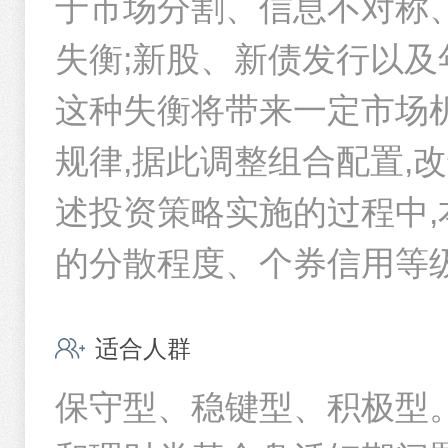
于市场分割、信息不对称
26华夏银行CD172
失衡;新股、新债发行以
26江苏银行CD082
这种失衡将带来一定市场
26工商银行CD079
规律,据此调整组合配置,
26农发清发09
述投资策略实施的过程中,
26农业银行CD146
的分散程度、个券信用等
25国开14
适合人群
保守型、稳键型、积极型