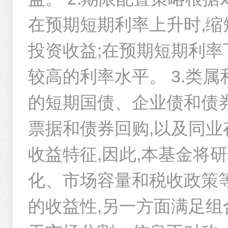
成立以来
华夏沃利货币B
在预期短期利率上升时,缩
1
2
3
4
1.26
资产名称
%
投资收益;在预期短期利率
七日年化
较高的利率水平。 3.类
重仓债券
的短期国债、企业债和债
0.01元起
灵活存取
0.
债券名称
票据和债券回购,以及同
26交通银行CD068
收益优势
闲钱理财
收益特征,因此,本基金将
26工商银行CD111
化、市场容量和税收政策等
26交通银行CD117
的收益性,另一方面满足组
25农发清发09