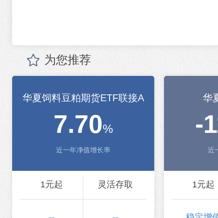
为您推荐
华夏饲料豆粕期货ETF联接A
华
7.70
-
%
近一年净值增长率
近
1元起
灵活存取
1元起
--
--
稳定增